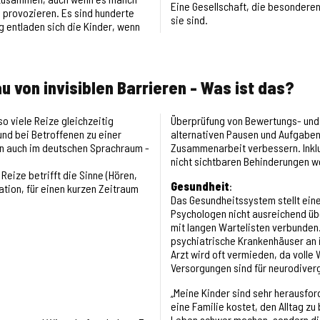
Eine
Gesellschaft, die besonderen
 provozieren. Es sind hunderte
sie sind.
g entladen sich die Kinder, wenn
 von invisiblen Barrieren - Was ist das?
o viele Reize gleichzeitig
Überprüfung von Bewertungs- und E
nd bei Betroffenen zu einer
alternativen Pausen und Aufgaben
en auch im deutschen Sprachraum -
Zusammenarbeit verbessern. Inklu
nicht sichtbaren Behinderungen w
eize betrifft die Sinne (Hören,
Gesundheit
:
tion, für einen kurzen Zeitraum
Das Gesundheitssystem stellt ein
Psychologen nicht ausreichend übe
mit langen Wartelisten verbunden.
psychiatrische Krankenhäuser an 
Arzt wird oft vermieden, da voll
Versorgungen sind für neurodiverg
„Meine Kinder sind sehr herausforde
eine Familie kostet, den Alltag zu
Leben schwer machen, sondern die