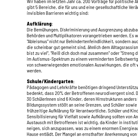
Wir haben im letzten Jahr ca. 200 Vorträge für politische 
gibt 5 Bereiche, die für uns und eine gesellschaftliche Ve
invisiblen Barrieren wichtig sind:
Aufklärung
:
Die Bemühungen, Diskriminierung und Ausgrenzung abzubau
Behörden und Multiplikatoren vorangetrieben werden. Es wi
"Ableismus" nicht nur Behindertenfeindlichkeit, sondern auc
die scheinbar gut gemeint sind, ähnlich dem Alltagsrassism
bist zu viel", "Reiß dich doch mal zusammen" oder "Streng 
im Autismus-Spektrum zu einem verminderten Selbstwertge
von schwerwiegenden emotionalen Auswirkungen, die oft v
werden.
Schule/Kindergarten
:
Pädagogen und Lehrkräfte benötigen dringend Unterstütz
bedenkt, dass 20% der Betroffenen neurodivergent sind. D
30 SchülerInnen sind 6 Kinder, deren Hirnstrukturen anders
Bildungssystem stößt an seine Grenzen, und Schüler sowie
frühzeitige Aufklärung für Verantwortliche, Schüler und Ki
Sensibilisierung für Vielfalt sowie Aufklärung sollten von A
Austausch mit Betroffenen ist wichtig, da Kinder in instit
neigen, sich anzupassen, was zu einem enormen Energieau
Hause entlädt. Der Mangel an ernsthafter Anerkennung von 