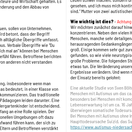
Akteure und Wirtschaft gehalten. Es
gesehen, und ich muss mich kontinu
ränderung und den Abbau von
sind.“ Mutter von zwei autistische
Wie wichtig ist dies?
-
Achtung
Wir möchten zunächst darauf hinw
en, sollen von Unternehmen,
konzentrieren. Neben den vielen 
rd betont, dass der Begriff
Menschen, manche sehr detailgenau
h alltägliche Übergriffe umfasst,
herausragenden Gedankengängen o
us. Verbale Übergriffe wie "Du
groß. Einige kommen sehr gut zur
dich mal an" können bei Menschen
gefunden, so wie viele neurotypi
fühl führen. Betroffene berichten
große Probleme. Die folgenden Stu
on anderen nicht verstanden
etwas tun. Die Veränderung unser
Ergebnisse verändern. Und wenn n
der Einsatz bereits gelohnt:
ung, insbesondere wenn man
Eine aktuelle Studie von Sven Böl
as bedeutet, in einer Klasse von
Menschen mit Autismus um das ca. 
 kommunizieren. Das traditionelle
besonders bei Menschen mit komor
 Pädagogen leiden darunter. Eine
Lebenserwartung ist um ca. 16 Jah
ndergartenkinder ist entscheidend.
überwiegen somatische Todesursac
nfang an eine Rolle spielen. Der
Bei Menschen mit Autismus ohne In
utionellen Umgebungen oft dazu
Haupttodesursache Suizid, das Suiz
fwand führen kann, der sich zu
https://www.autismus-niedersa
Eltern und Betroffenen verstärkt