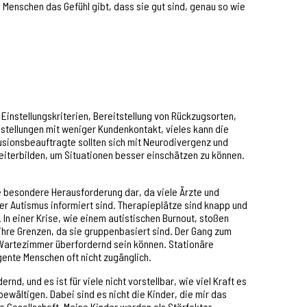
 Menschen das Gefühl gibt, dass sie gut
sind, genau so wie
instellungskriterien, Bereitstellung von Rückzugsorten,
stellungen mit weniger Kundenkontakt, vieles kann die
sionsbeauftragte sollten sich mit Neurodivergenz und
eiterbilden, um Situationen besser einschätzen zu können.
e besondere Herausforderung dar, da viele Ärzte und
r Autismus informiert sind. Therapieplätze sind knapp und
 In einer Krise, wie einem autistischen Burnout, stoßen
ihre Grenzen, da sie gruppenbasiert sind. Der Gang zum
e Wartezimmer überfordernd sein können. Stationäre
ente Menschen oft nicht zugänglich.
rnd, und es ist für viele nicht vorstellbar, wie viel Kraft es
 bewältigen. Dabei sind es nicht die Kinder, die mir das
 Gesellschaft. Meine Kinder werden als Störfaktor