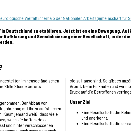
urologische Vielfalt innerhalb der Nationalen Arbeitsgemeinschaft für S
 in Deutschland zu etablieren. Jetzt ist es eine Bewegung, Aufk
zur Aufklärung und Sensibilisierung einer Gesellschaft, in der
werden.
?
Angestellten im neuseeländischen
sie zu Hause sind. So gibt es unzä
e Stille Stunde bereits
Arbeit, beim Einkaufen und wir mö
Druck auf die Betroffenen verring
Unser Ziel
:
e genommen: Der Abbau von
 jahrelang mit ihren autistischen
Eine
Gesellschaft, die Behi
n. Kaum jemand weiß, dass viele
und anerkennt.
hen, wenn sie hoffen, dass
Eine
Gesellschaft, die sen
asst und hinter verschlossenen
st zusammen, auch wenn es manch