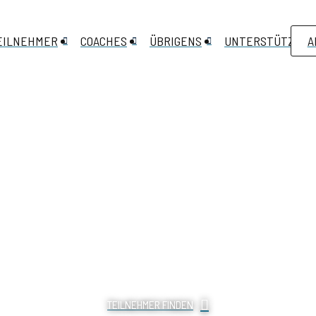
EILNEHMER
COACHES
ÜBRIGENS
UNTERSTÜTZEN
A
TEILNEHMER FINDEN