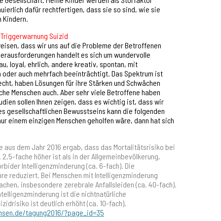
ierlich dafür rechtfertigen, dass sie so sind, wie sie
n Kindern.
 Triggerwarnung Suizid
eisen, dass wir uns auf die Probleme der Betroffenen
Herausforderungen handelt es sich um wundervolle
, loyal, ehrlich, andere kreativ, spontan, mit
der auch mehrfach beeinträchtigt. Das Spektrum ist
echt, haben Lösungen für ihre Stärken und Schwächen
sche Menschen auch. Aber sehr viele Betroffene haben
dien sollen Ihnen zeigen, dass es wichtig ist, dass wir
es gesellschaftlichen Bewusstseins kann die folgenden
ur einem einzigen Menschen geholfen wäre, dann hat sich
te aus dem Jahr 2016 ergab, dass das Mortalitätsrisiko bei
2,5-fache höher ist als in der Allgemeinbevölkerung,
bider Intelligenzminderung (ca. 6-fach). Die
re reduziert. Bei Menschen mit Intelligenzminderung
hen, insbesondere zerebrale Anfallsleiden (ca. 40-fach).
telligenzminderung ist die nichtnatürliche
idrisiko ist deutlich erhöht (ca. 10-fach).
chsen.de/tagung2016/?page_id=35