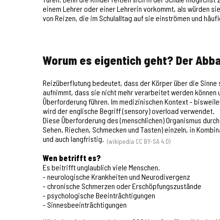
einem Lehrer oder einer Lehrerin vorkommt, als würden sie
von Reizen, die im Schulalltag auf sie einströmen und häufi
Worum es eigentich geht? Der Abbau
Reizüberflutung bedeutet, dass der Körper über die Sinne s
aufnimmt, dass sie nicht mehr verarbeitet werden können u
Überforderung führen. Im medizinischen Kontext - bisweil
wird der englische Begriff (sensory) overload verwendet.
Diese Überforderung des (menschlichen) Organismus durch R
Sehen, Riechen, Schmecken und Tasten) einzeln, in Kombina
und auch langfristig.
(wikipedia CC BY-SA 4.0)
Wen betrifft es?
Es beitrifft unglaublich viele Menschen.
- neurologische Krankheiten und Neurodivergenz
- chronische Schmerzen oder Erschöpfungszustände
- psychologische Beeinträchtigungen
- Sinnesbeeinträchtigungen