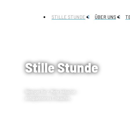
STILLE STUNDE
ÜBER UNS
T
Stille Stunde
Weniger Reiz. Mehr Inklusion -
entspannteres Einkaufen.