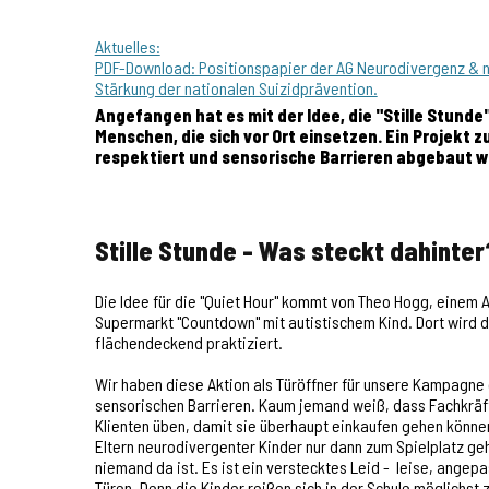
Aktuelles:
PDF-Download: Positionspapier der AG Neurodivergenz & ne
Stärkung der nationalen Suizidprävention.
Angefangen hat es mit der Idee, die "Stille Stunde"
Menschen, die sich vor Ort einsetzen. Ein Projekt 
respektiert und sensorische Barrieren abgebaut 
Stille Stunde - Was steckt dahinter
Die Idee für die "Quiet Hour" kommt von Theo Hogg, einem 
Supermarkt "Countdown" mit autistischem Kind. Dort wird di
flächendeckend praktiziert.
Wir haben diese Aktion als Türöffner für unsere Kampagn
sensorischen Barrieren. Kaum jemand weiß, dass Fachkräfte
Klienten üben, damit sie überhaupt einkaufen gehen könne
Eltern neurodivergenter Kinder nur dann zum Spielplatz ge
niemand da ist. Es ist ein verstecktes Leid - leise, angep
Türen. Denn die Kinder reißen sich in der Schule möglich