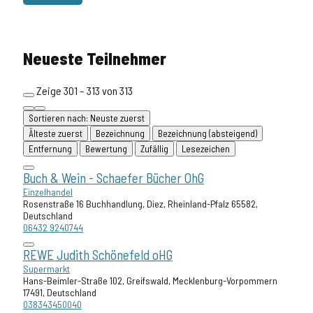
Neueste Teilnehmer
Zeige 301 – 313 von 313
Sortieren nach: Neuste zuerst
Älteste zuerst
Bezeichnung
Bezeichnung (absteigend)
Entfernung
Bewertung
Zufällig
Lesezeichen
Buch & Wein - Schaefer Bücher OhG
Einzelhandel
Rosenstraße 16 Buchhandlung, Diez, Rheinland-Pfalz 65582,
Deutschland
06432 9240744
REWE Judith Schönefeld oHG
Supermarkt
Hans-Beimler-Straße 102, Greifswald, Mecklenburg-Vorpommern
17491, Deutschland
038343450040