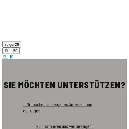
Zeige: 20
10
50
1
2
...
10
SIE MÖCHTEN UNTERSTÜTZEN?
1. Mitmachen und eigenes Unternehmen
eintragen.
2. Informieren und weitersagen.