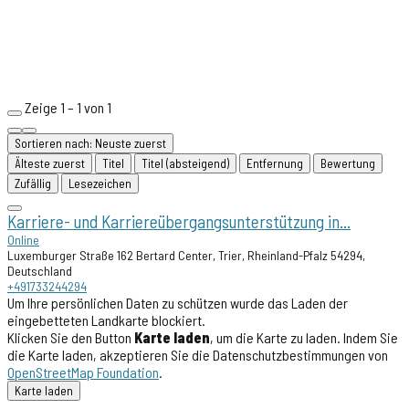
Zeige 1 – 1 von 1
Sortieren nach: Neuste zuerst
Älteste zuerst
Titel
Titel (absteigend)
Entfernung
Bewertung
Zufällig
Lesezeichen
Karriere- und Karriereübergangsunterstützung in...
Online
Luxemburger Straße 162 Bertard Center, Trier, Rheinland-Pfalz 54294,
Deutschland
+491733244294
Um Ihre persönlichen Daten zu schützen wurde das Laden der
eingebetteten Landkarte blockiert.
Klicken Sie den Button
Karte laden
, um die Karte zu laden. Indem Sie
die Karte laden, akzeptieren Sie die Datenschutzbestimmungen von
OpenStreetMap Foundation
.
Karte laden