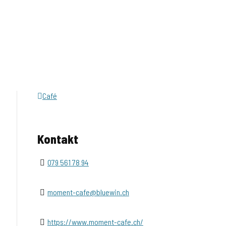
Café
Kontakt
079 561 78 94
moment-cafe@bluewin.ch
https://www.moment-cafe.ch/