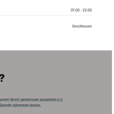
07:00 - 22:00
Geschlossen
?
nserem Verein gemeinsam zusammen e.V.
 Spende zukommen lassen.