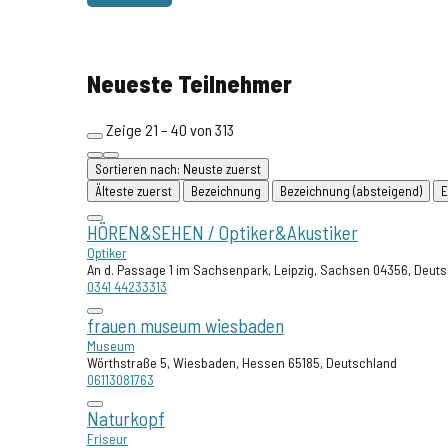
Neueste Teilnehmer
Zeige 21 – 40 von 313
Sortieren nach: Neuste zuerst
Älteste zuerst
Bezeichnung
Bezeichnung (absteigend)
E
HÖREN&SEHEN / Optiker&Akustiker
Optiker
An d. Passage 1 im Sachsenpark, Leipzig, Sachsen 04356, Deut
0341 44233313
frauen museum wiesbaden
Museum
Wörthstraße 5, Wiesbaden, Hessen 65185, Deutschland
06113081763
Naturkopf
Friseur