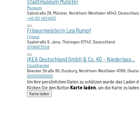
Stadtmuseum Münster
Museum
Salzstraße 28, Münster, Nordrhein-Westfalen 48143, Deutschlan
+49 251 4924503
Friseurmeisterin Lea Rumpf
Friseur
Saalstraße 9, Jena, Thüringen 07743, Deutschland
01796873558
IKEA Deutschland GmbH & Co. KG - Niederlass...
Einzelhandel
Beecker Straße 80, Duisburg, Nordrhein-Westfalen 47166, Deuts
000000000000
Um Ihre persönlichen Daten zu schützen wurde das Laden d
Klicken Sie den Button
Karte laden
, um die Karte zu lad
Karte laden