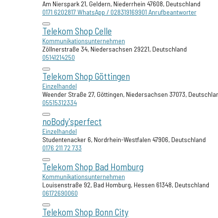
Am Nierspark 21, Geldern, Niederrhein 47608, Deutschland
0171 6202817 WhatsApp / 028319169901 Anrufbeantworter
Telekom Shop Celle
Kommunikationsunternehmen
Zöllnerstraße 34, Niedersachsen 29221, Deutschland
05141214250
Telekom Shop Göttingen
Einzelhandel
Weender Straße 27, Göttingen, Niedersachsen 37073, Deutschla
05515312334
noBody'sperfect
Einzelhandel
Studentenacker 6, Nordrhein-Westfalen 47906, Deutschland
0176 211 72 733
Telekom Shop Bad Homburg
Kommunikationsunternehmen
Louisenstraße 92, Bad Homburg, Hessen 61348, Deutschland
06172690060
Telekom Shop Bonn City