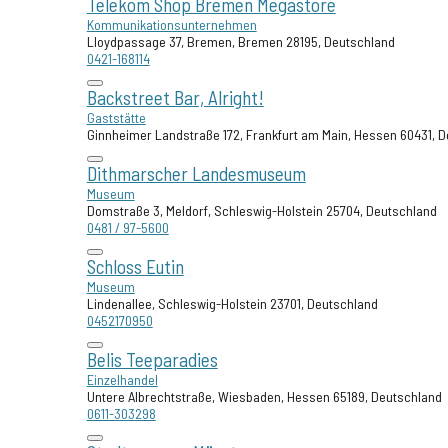
Telekom Shop Bremen Megastore
Kommunikationsunternehmen
Lloydpassage 37, Bremen, Bremen 28195, Deutschland
0421-168114
Backstreet Bar, Alright!
Gaststätte
Ginnheimer Landstraße 172, Frankfurt am Main, Hessen 60431, 
Dithmarscher Landesmuseum
Museum
Domstraße 3, Meldorf, Schleswig-Holstein 25704, Deutschland
0481 / 97-5600
Schloss Eutin
Museum
Lindenallee, Schleswig-Holstein 23701, Deutschland
0452170950
Belis Teeparadies
Einzelhandel
Untere Albrechtstraße, Wiesbaden, Hessen 65189, Deutschland
0611-303298