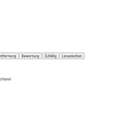
ntfernung
Bewertung
Zufällig
Lesezeichen
schland