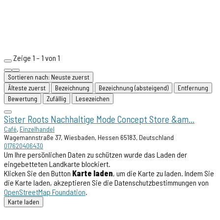
Zeige 1 – 1 von 1
Sortieren nach: Neuste zuerst
Älteste zuerst
Bezeichnung
Bezeichnung (absteigend)
Entfernung
Bewertung
Zufällig
Lesezeichen
Sister Roots Nachhaltige Mode Concept Store &am...
Café
,
Einzelhandel
Wagemannstraße 37, Wiesbaden, Hessen 65183, Deutschland
017620406430
Um Ihre persönlichen Daten zu schützen wurde das Laden der
eingebetteten Landkarte blockiert.
Klicken Sie den Button
Karte laden
, um die Karte zu laden. Indem Sie
die Karte laden, akzeptieren Sie die Datenschutzbestimmungen von
OpenStreetMap Foundation
.
Karte laden