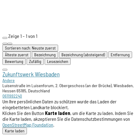
Zeige 1 – 1 von 1
Sortieren nach: Neuste zuerst
Älteste zuerst
Bezeichnung
Bezeichnung (absteigend)
Entfernung
Bewertung
Zufällig
Lesezeichen
Zukunftswerk Wiesbaden
Andere
Luisenstraße im Luisenforum, 2. Obergeschoss (an der Brücke), Wiesbaden,
Hessen 65185, Deutschland
0611992240
Um Ihre persönlichen Daten zu schützen wurde das Laden der
eingebetteten Landkarte blockiert.
Klicken Sie den Button
Karte laden
, um die Karte zu laden. Indem Sie
die Karte laden, akzeptieren Sie die Datenschutzbestimmungen von
OpenStreetMap Foundation
.
Karte laden