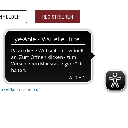
NMELDEN
PRESSE
REGISTRIEREN
treetMap Foundation
.