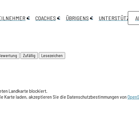
EILNEHMER
COACHES
ÜBRIGENS
UNTERSTÜTZEN
A
Bewertung
Zufällig
Lesezeichen
ten Landkarte blockiert.
 die Karte laden, akzeptieren Sie die Datenschutzbestimmungen von
OpenS