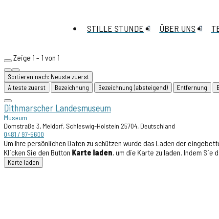
STILLE STUNDE
ÜBER UNS
T
Zeige 1 – 1 von 1
Sortieren nach: Neuste zuerst
Älteste zuerst
Bezeichnung
Bezeichnung (absteigend)
Entfernung
Dithmarscher Landesmuseum
Museum
Domstraße 3, Meldorf, Schleswig-Holstein 25704, Deutschland
0481 / 97-5600
Um Ihre persönlichen Daten zu schützen wurde das Laden der eingebette
Klicken Sie den Button
Karte laden
, um die Karte zu laden. Indem Sie
Karte laden