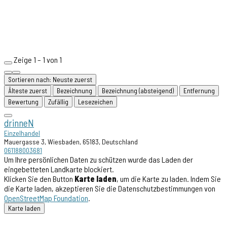
Zeige 1 – 1 von 1
Sortieren nach: Neuste zuerst
Älteste zuerst
Bezeichnung
Bezeichnung (absteigend)
Entfernung
Bewertung
Zufällig
Lesezeichen
drinneN
Einzelhandel
Mauergasse 3, Wiesbaden, 65183, Deutschland
061188003681
Um Ihre persönlichen Daten zu schützen wurde das Laden der
eingebetteten Landkarte blockiert.
Klicken Sie den Button
Karte laden
, um die Karte zu laden. Indem Sie
die Karte laden, akzeptieren Sie die Datenschutzbestimmungen von
OpenStreetMap Foundation
.
Karte laden