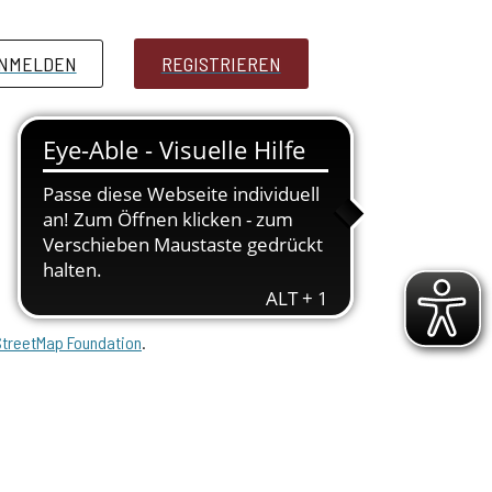
NMELDEN
PRESSE
REGISTRIEREN
treetMap Foundation
.