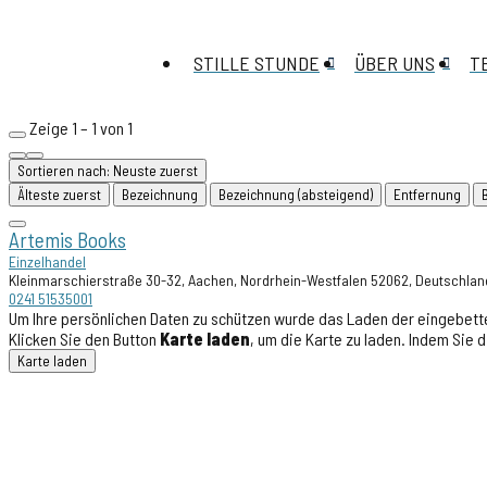
STILLE STUNDE
ÜBER UNS
T
Zeige 1 – 1 von 1
Sortieren nach: Neuste zuerst
Älteste zuerst
Bezeichnung
Bezeichnung (absteigend)
Entfernung
Artemis Books
Einzelhandel
Kleinmarschierstraße 30-32, Aachen, Nordrhein-Westfalen 52062, Deutschlan
0241 51535001
Um Ihre persönlichen Daten zu schützen wurde das Laden der eingebette
Klicken Sie den Button
Karte laden
, um die Karte zu laden. Indem Sie
Karte laden