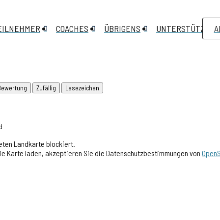
EILNEHMER
COACHES
ÜBRIGENS
UNTERSTÜTZEN
A
Bewertung
Zufällig
Lesezeichen
d
ten Landkarte blockiert.
 die Karte laden, akzeptieren Sie die Datenschutzbestimmungen von
OpenS