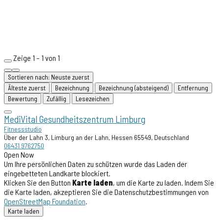
Zeige 1 – 1 von 1
Sortieren nach: Neuste zuerst
Älteste zuerst
Bezeichnung
Bezeichnung (absteigend)
Entfernung
Bewertung
Zufällig
Lesezeichen
MediVital Gesundheitszentrum Limburg
Fitnessstudio
Über der Lahn 3, Limburg an der Lahn, Hessen 65549, Deutschland
06431 9762750
Open Now
Um Ihre persönlichen Daten zu schützen wurde das Laden der
eingebetteten Landkarte blockiert.
Klicken Sie den Button
Karte laden
, um die Karte zu laden. Indem Sie
die Karte laden, akzeptieren Sie die Datenschutzbestimmungen von
OpenStreetMap Foundation
.
Karte laden