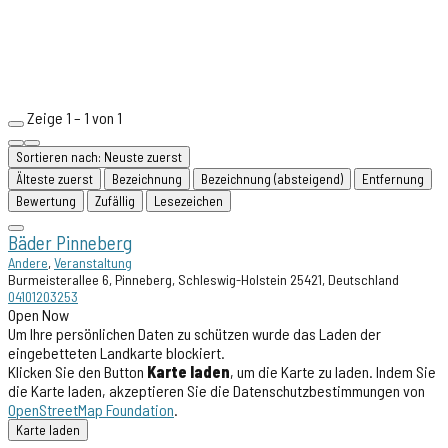
Zeige 1 – 1 von 1
Sortieren nach: Neuste zuerst
Älteste zuerst
Bezeichnung
Bezeichnung (absteigend)
Entfernung
Bewertung
Zufällig
Lesezeichen
Bäder Pinneberg
Andere
,
Veranstaltung
Burmeisterallee 6, Pinneberg, Schleswig-Holstein 25421, Deutschland
04101203253
Open Now
Um Ihre persönlichen Daten zu schützen wurde das Laden der
eingebetteten Landkarte blockiert.
Klicken Sie den Button
Karte laden
, um die Karte zu laden. Indem Sie
die Karte laden, akzeptieren Sie die Datenschutzbestimmungen von
OpenStreetMap Foundation
.
Karte laden