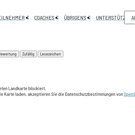
EILNEHMER
COACHES
ÜBRIGENS
UNTERSTÜTZEN
A
Bewertung
Zufällig
Lesezeichen
ten Landkarte blockiert.
 die Karte laden, akzeptieren Sie die Datenschutzbestimmungen von
OpenS