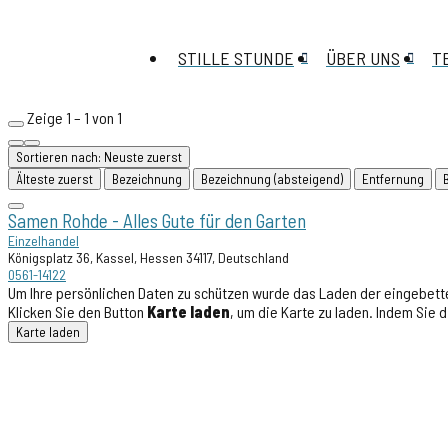
STILLE STUNDE
ÜBER UNS
T
Zeige 1 – 1 von 1
Sortieren nach: Neuste zuerst
Älteste zuerst
Bezeichnung
Bezeichnung (absteigend)
Entfernung
Samen Rohde - Alles Gute für den Garten
Einzelhandel
Königsplatz 36, Kassel, Hessen 34117, Deutschland
0561-14122
Um Ihre persönlichen Daten zu schützen wurde das Laden der eingebette
Klicken Sie den Button
Karte laden
, um die Karte zu laden. Indem Sie
Karte laden