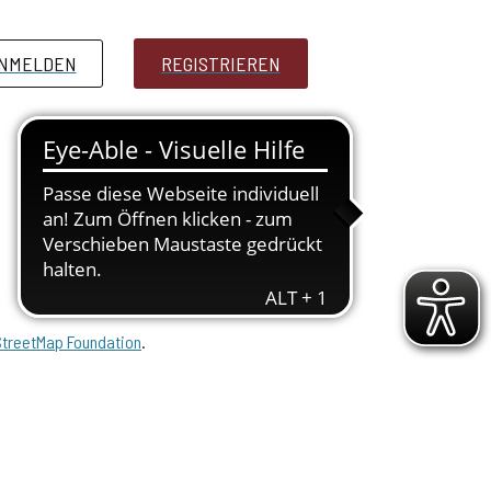
NMELDEN
PRESSE
REGISTRIEREN
treetMap Foundation
.