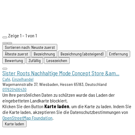
Zeige 1 – 1 von 1
Sortieren nach: Neuste zuerst
Älteste zuerst
Bezeichnung
Bezeichnung (absteigend)
Entfernung
Bewertung
Zufällig
Lesezeichen
Sister Roots Nachhaltige Mode Concept Store &am...
Café
,
Einzelhandel
Wagemannstraße 37, Wiesbaden, Hessen 65183, Deutschland
017620406430
Um Ihre persönlichen Daten zu schützen wurde das Laden der
eingebetteten Landkarte blockiert.
Klicken Sie den Button
Karte laden
, um die Karte zu laden. Indem Sie
die Karte laden, akzeptieren Sie die Datenschutzbestimmungen von
OpenStreetMap Foundation
.
Karte laden